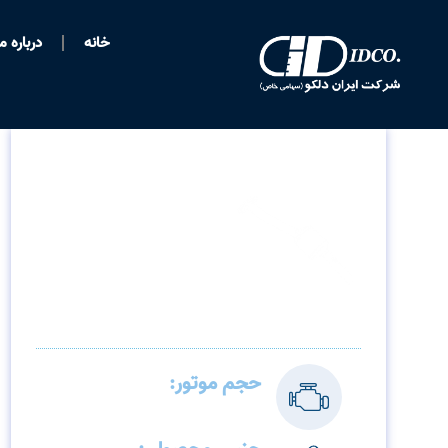
خانه
درباره ما
کاتالیست مگان1600
حجم موتور:
1600سی سی