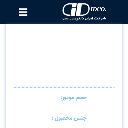
کاتالیست EF7 شیت متال
حجم موتور:
1600سی سی
جنس محصول :
استیل